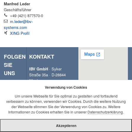
Manfred Leder
Geschäftsführer
+49 (421) 877570-0
m.leder@ibv-
systems.com
XING Profil
FOLGEN
KONTAKT
SIE
IBV GmbH
· Syker
UNS
Straße 35a · D-28844
Weyhe
Tel. +49 (421) 877
Verwendung von Cookies
570-0 · Fax +49 (421)
Um unsere Webseite für Sie optimal zu gestalten und fortlaufend
877 570-29
verbessern zu können, verwenden wir Cookies. Durch die weitere Nutzung
info@ibv-
der Webseite stimmen Sie der Verwendung von Cookies zu. Weitere
systems.com
Informationen zu Cookies erhalten Sie in unserer
Datenschutzerklärung
.
Akzeptieren
Copyright © IBV GmbH. Alle Rechte vorbehalten.
Impressum
Datenschutz